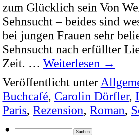
zum Glücklich sein Von We
Sehnsucht – beides sind wes
bei jungen Frauen sehr be
Sehnsucht nach erfüllter Li
Zeit. …
Weiterlesen
→
Veröffentlicht unter
Allgem
Buchcafé
,
Carolin Dörfler
,
Paris
,
Rezension
,
Roman
,
S
Suchen
nach: