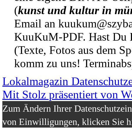
(
kunst und kultur in mü
Email an kuukum@szybal
KuuKuM-PDF. Hast Du Lus
(Texte, Fotos aus dem Sp
komm zu uns! Terminabsp
Lokalmagazin
Datenschutz
Mit Stolz präsentiert von W
Zum Ändern Ihrer Datenschutzeins
von Einwilligungen, klicken Sie h