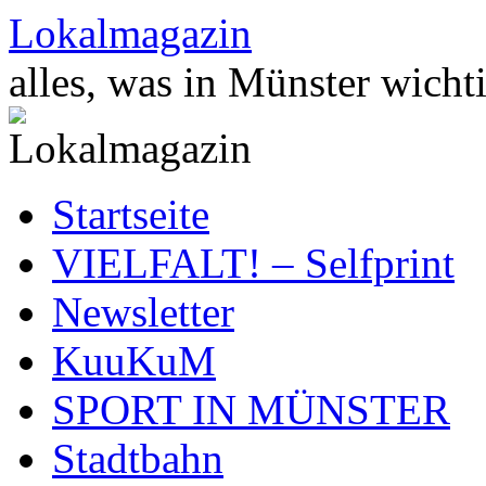
Zum
Lokalmagazin
Inhalt
springen
alles, was in Münster wichti
Startseite
VIELFALT! – Selfprint
Newsletter
KuuKuM
SPORT IN MÜNSTER
Stadtbahn