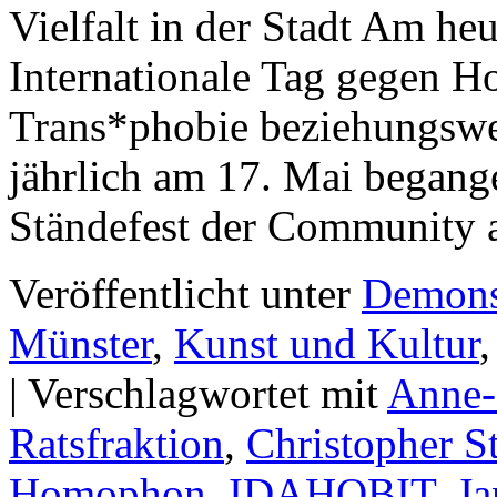
Vielfalt in der Stadt Am h
Internationale Tag gegen Ho
Trans*phobie beziehungswei
jährlich am 17. Mai begange
Ständefest der Community
Veröffentlicht unter
Demons
Münster
,
Kunst und Kultur
|
Verschlagwortet mit
Anne-
Ratsfraktion
,
Christopher S
Homophon
,
IDAHOBIT
,
Ja