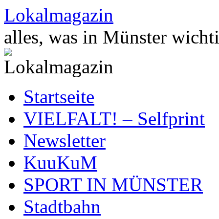
Zum
Lokalmagazin
Inhalt
springen
alles, was in Münster wichti
Startseite
VIELFALT! – Selfprint
Newsletter
KuuKuM
SPORT IN MÜNSTER
Stadtbahn