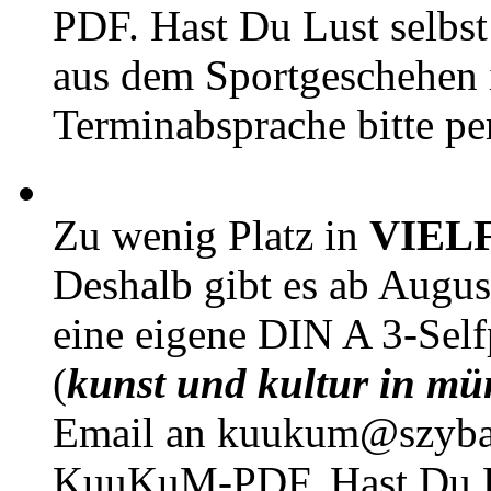
PDF. Hast Du Lust selbst 
aus dem Sportgeschehen 
Terminabsprache bitte pe
Zu wenig Platz in
VIEL
Deshalb gibt es ab Augu
eine eigene DIN A 3-Sel
(
kunst und kultur in mü
Email an kuukum@szybal
KuuKuM-PDF. Hast Du Lus