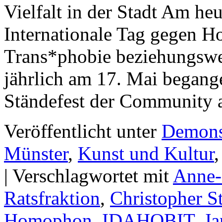
Vielfalt in der Stadt Am h
Internationale Tag gegen Ho
Trans*phobie beziehungswei
jährlich am 17. Mai begange
Ständefest der Community
Veröffentlicht unter
Demons
Münster
,
Kunst und Kultur
|
Verschlagwortet mit
Anne-
Ratsfraktion
,
Christopher S
Homophon
,
IDAHOBIT
,
Ja