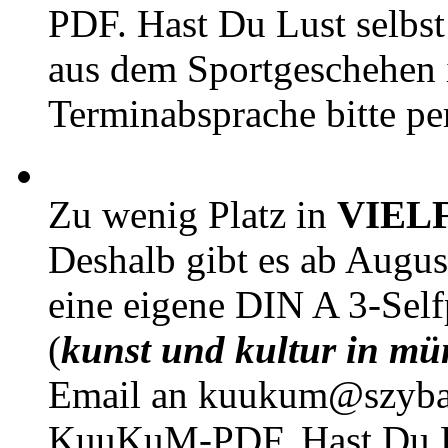
PDF. Hast Du Lust selbst 
aus dem Sportgeschehen 
Terminabsprache bitte pe
Zu wenig Platz in
VIEL
Deshalb gibt es ab Augu
eine eigene DIN A 3-Sel
(
kunst und kultur in mü
Email an kuukum@szybal
KuuKuM-PDF. Hast Du Lus