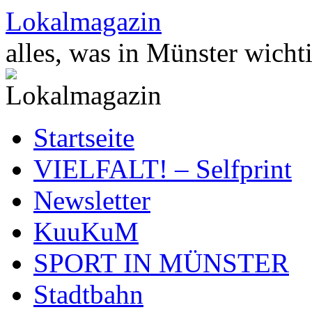
Zum
Lokalmagazin
Inhalt
springen
alles, was in Münster wichti
Startseite
VIELFALT! – Selfprint
Newsletter
KuuKuM
SPORT IN MÜNSTER
Stadtbahn