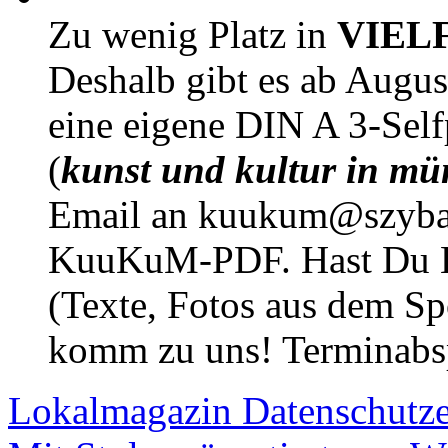
Zu wenig Platz in
VIEL
Deshalb gibt es ab Augu
eine eigene DIN A 3-Sel
(
kunst und kultur in mü
Email an kuukum@szybal
KuuKuM-PDF. Hast Du Lus
(Texte, Fotos aus dem Sp
komm zu uns! Terminabsp
Lokalmagazin
Datenschutz