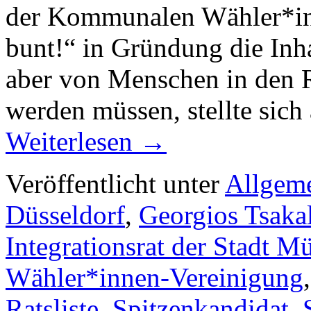
der Kommunalen Wähler*in
bunt!“ in Gründung die Inha
aber von Menschen in den R
werden müssen, stellte sic
Weiterlesen
→
Veröffentlicht unter
Allgem
Düsseldorf
,
Georgios Tsakal
Integrationsrat der Stadt M
Wähler*innen-Vereinigung
Ratsliste
,
Spitzenkandidat
,