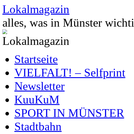
Zum
Lokalmagazin
Inhalt
springen
alles, was in Münster wichti
Startseite
VIELFALT! – Selfprint
Newsletter
KuuKuM
SPORT IN MÜNSTER
Stadtbahn