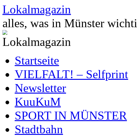
Zum
Lokalmagazin
Inhalt
springen
alles, was in Münster wichti
Startseite
VIELFALT! – Selfprint
Newsletter
KuuKuM
SPORT IN MÜNSTER
Stadtbahn