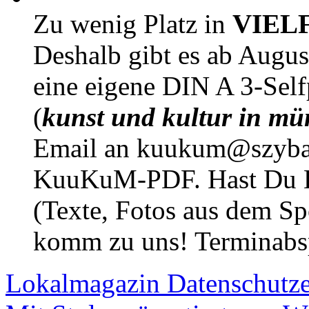
Zu wenig Platz in
VIEL
Deshalb gibt es ab Augu
eine eigene DIN A 3-Sel
(
kunst und kultur in mü
Email an kuukum@szybal
KuuKuM-PDF. Hast Du Lus
(Texte, Fotos aus dem Sp
komm zu uns! Terminabsp
Lokalmagazin
Datenschutz