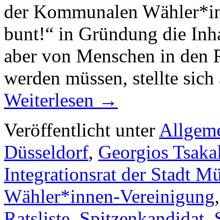
der Kommunalen Wähler*in
bunt!“ in Gründung die Inha
aber von Menschen in den R
werden müssen, stellte sic
Weiterlesen
→
Veröffentlicht unter
Allgem
Düsseldorf
,
Georgios Tsakal
Integrationsrat der Stadt M
Wähler*innen-Vereinigung
Ratsliste
,
Spitzenkandidat
,