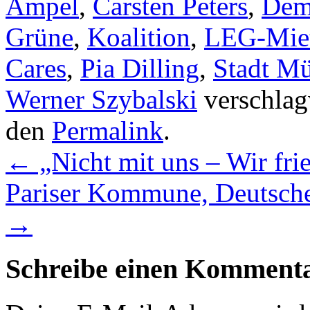
Ampel
,
Carsten Peters
,
Dem
Grüne
,
Koalition
,
LEG-Miete
Cares
,
Pia Dilling
,
Stadt Mü
Werner Szybalski
verschlagw
den
Permalink
.
←
„Nicht mit uns – Wir frie
Pariser Kommune, Deutsche
→
Schreibe einen Komment