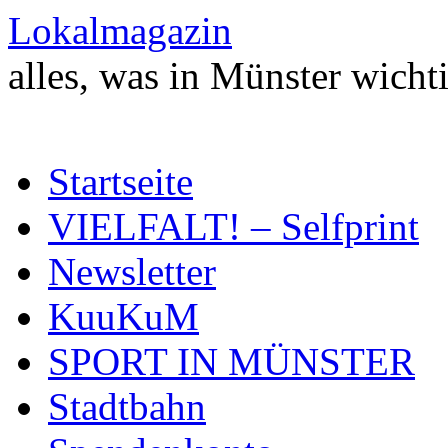
Zum
Lokalmagazin
Inhalt
springen
alles, was in Münster wichti
Startseite
VIELFALT! – Selfprint
Newsletter
KuuKuM
SPORT IN MÜNSTER
Stadtbahn