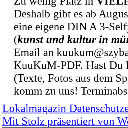
Zu wenig Platz in
VIEL
Deshalb gibt es ab Augu
eine eigene DIN A 3-Sel
(
kunst und kultur in mü
Email an kuukum@szybal
KuuKuM-PDF. Hast Du Lus
(Texte, Fotos aus dem Sp
komm zu uns! Terminabsp
Lokalmagazin
Datenschutz
Mit Stolz präsentiert von W