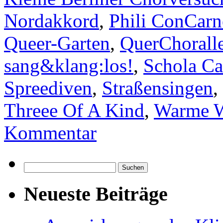
Nordakkord
,
Phili ConCarn
Queer-Garten
,
QuerChorall
sang&klang:los!
,
Schola Ca
Spreediven
,
Straßensingen
,
Threee Of A Kind
,
Warme W
Kommentar
Suchen
nach:
Neueste Beiträge