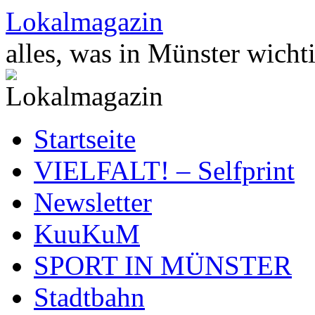
Zum
Lokalmagazin
Inhalt
springen
alles, was in Münster wichti
Startseite
VIELFALT! – Selfprint
Newsletter
KuuKuM
SPORT IN MÜNSTER
Stadtbahn