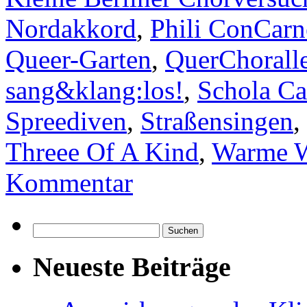
Nordakkord
,
Phili ConCarn
Queer-Garten
,
QuerChorall
sang&klang:los!
,
Schola Ca
Spreediven
,
Straßensingen
,
Threee Of A Kind
,
Warme W
Kommentar
Suchen
nach:
Neueste Beiträge