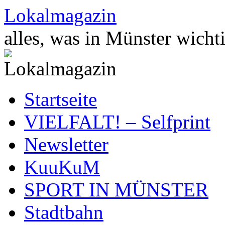
Zum
Lokalmagazin
Inhalt
springen
alles, was in Münster wichti
Startseite
VIELFALT! – Selfprint
Newsletter
KuuKuM
SPORT IN MÜNSTER
Stadtbahn