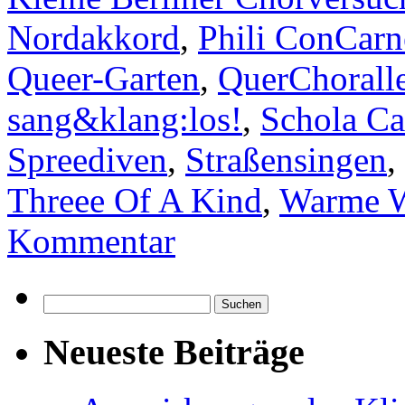
Nordakkord
,
Phili ConCarn
Queer-Garten
,
QuerChorall
sang&klang:los!
,
Schola Ca
Spreediven
,
Straßensingen
,
Threee Of A Kind
,
Warme W
Kommentar
Suchen
nach:
Neueste Beiträge