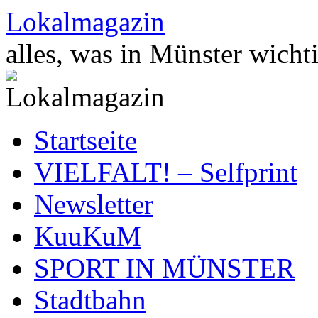
Zum
Lokalmagazin
Inhalt
springen
alles, was in Münster wichti
Startseite
VIELFALT! – Selfprint
Newsletter
KuuKuM
SPORT IN MÜNSTER
Stadtbahn