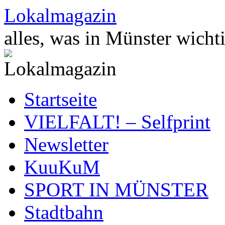
Zum
Lokalmagazin
Inhalt
springen
alles, was in Münster wichti
Startseite
VIELFALT! – Selfprint
Newsletter
KuuKuM
SPORT IN MÜNSTER
Stadtbahn