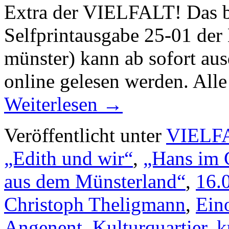
Extra der VIELFALT! Das bu
Selfprintausgabe 25-01 der
münster) kann ab sofort aus
online gelesen werden. All
Weiterlesen
→
Veröffentlicht unter
VIELF
„Edith und wir“
,
„Hans im 
aus dem Münsterland“
,
16.
Christoph Theligmann
,
Ein
Angenent
,
Kulturquartier
,
k