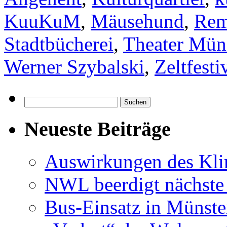
KuuKuM
,
Mäusehund
,
Rem
Stadtbücherei
,
Theater Mün
Werner Szybalski
,
Zeltfesti
Suchen
nach:
Neueste Beiträge
Auswirkungen des Kl
NWL beerdigt nächste
Bus-Einsatz in Münste