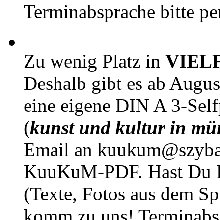
Terminabsprache bitte pe
Zu wenig Platz in
VIEL
Deshalb gibt es ab Augu
eine eigene DIN A 3-Sel
(
kunst und kultur in mü
Email an kuukum@szybal
KuuKuM-PDF. Hast Du Lus
(Texte, Fotos aus dem Sp
komm zu uns! Terminabsp