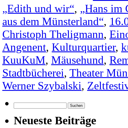
„Edith und wir“
,
„Hans im 
aus dem Münsterland“
,
16.
Christoph Theligmann
,
Ein
Angenent
,
Kulturquartier
,
k
KuuKuM
,
Mäusehund
,
Rem
Stadtbücherei
,
Theater Mün
Werner Szybalski
,
Zeltfesti
Suchen
nach:
Neueste Beiträge