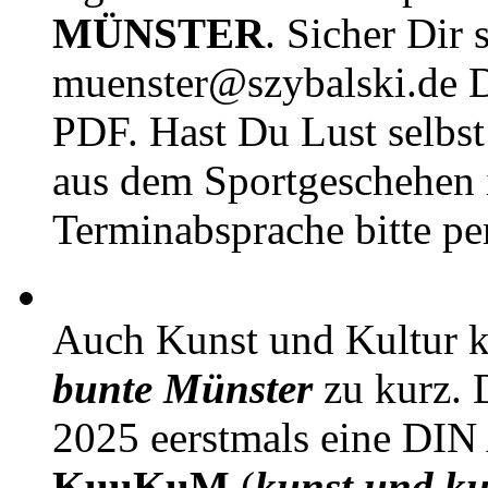
MÜNSTER
. Sicher Dir 
muenster@szybalski.d
PDF. Hast Du Lust selbst 
aus dem Sportgeschehen 
Terminabsprache bitte pe
Auch Kunst und Kultur 
bunte Münster
zu kurz. D
2025 eerstmals eine DIN
KuuKuM
(
kunst und ku