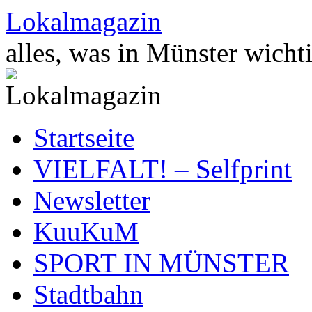
Zum
Lokalmagazin
Inhalt
springen
alles, was in Münster wichti
Startseite
VIELFALT! – Selfprint
Newsletter
KuuKuM
SPORT IN MÜNSTER
Stadtbahn