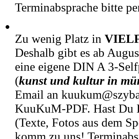
Terminabsprache bitte pe
Zu wenig Platz in
VIEL
Deshalb gibt es ab Augu
eine eigene DIN A 3-Sel
(
kunst und kultur in mü
Email an kuukum@szybal
KuuKuM-PDF. Hast Du Lus
(Texte, Fotos aus dem Sp
komm zu uns! Terminabsp