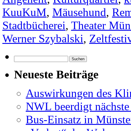
KuuKuM
,
Mäusehund
,
Rem
Stadtbücherei
,
Theater Mün
Werner Szybalski
,
Zeltfesti
Suchen
nach:
Neueste Beiträge
Auswirkungen des Kl
NWL beerdigt nächste
Bus-Einsatz in Münste