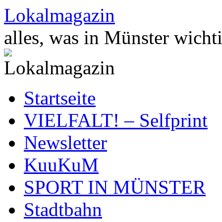
Zum
Lokalmagazin
Inhalt
springen
alles, was in Münster wichti
Startseite
VIELFALT! – Selfprint
Newsletter
KuuKuM
SPORT IN MÜNSTER
Stadtbahn