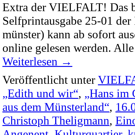
Extra der VIELFALT! Das bu
Selfprintausgabe 25-01 der
münster) kann ab sofort aus
online gelesen werden. All
Weiterlesen
→
Veröffentlicht unter
VIELF
„Edith und wir“
,
„Hans im 
aus dem Münsterland“
,
16.
Christoph Theligmann
,
Ein
Angenent
,
Kulturquartier
,
k