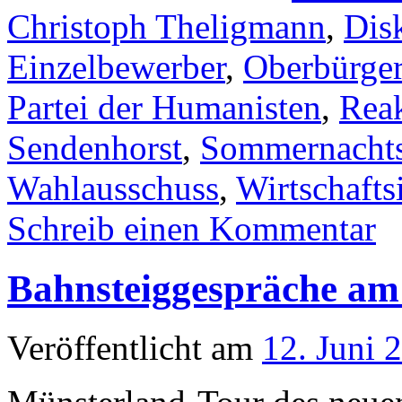
Christoph Theligmann
,
Dis
Einzelbewerber
,
Oberbürger
Partei der Humanisten
,
Reak
Sendenhorst
,
Sommernacht
Wahlausschuss
,
Wirtschafts
Schreib einen Kommentar
Bahnsteiggespräche am 
Veröffentlicht am
12. Juni 