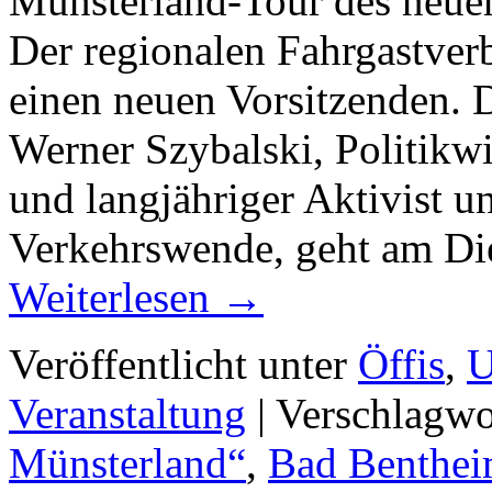
Münsterland-Tour des neu
Der regionalen Fahrgastver
einen neuen Vorsitzenden. D
Werner Szybalski, Politikwi
und langjähriger Aktivist u
Verkehrswende, geht am Di
Weiterlesen
→
Veröffentlicht unter
Öffis
,
U
Veranstaltung
|
Verschlagwo
Münsterland“
,
Bad Benthe