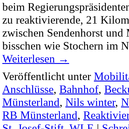
beim Regierungspräsidenten
zu reaktivierende, 21 Kilo
zwischen Sendenhorst und M
bisschen wie Stochern im 
Weiterlesen
→
Veröffentlicht unter
Mobilit
Anschlüsse
,
Bahnhof
,
Bec
Münsterland
,
Nils winter
,
RB Münsterland
,
Reaktivie
St. Josef-Stift
,
WLE
|
Schre