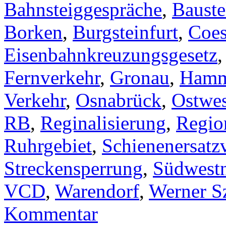
Bahnsteiggespräche
,
Bauste
Borken
,
Burgsteinfurt
,
Coes
Eisenbahnkreuzungsgesetz
Fernverkehr
,
Gronau
,
Ham
Verkehr
,
Osnabrück
,
Ostwes
RB
,
Reginalisierung
,
Regio
Ruhrgebiet
,
Schienenersatz
Streckensperrung
,
Südwestn
VCD
,
Warendorf
,
Werner S
Kommentar