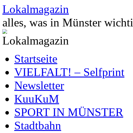
Zum
Lokalmagazin
Inhalt
springen
alles, was in Münster wichti
Startseite
VIELFALT! – Selfprint
Newsletter
KuuKuM
SPORT IN MÜNSTER
Stadtbahn