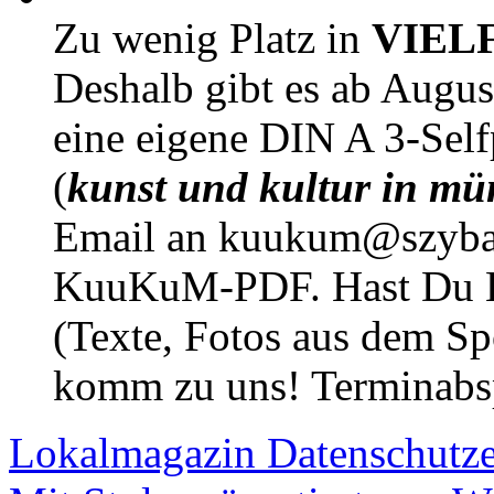
Zu wenig Platz in
VIEL
Deshalb gibt es ab Augu
eine eigene DIN A 3-Sel
(
kunst und kultur in mü
Email an kuukum@szybal
KuuKuM-PDF. Hast Du Lus
(Texte, Fotos aus dem Sp
komm zu uns! Terminabsp
Lokalmagazin
Datenschutz