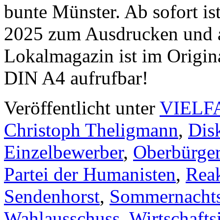
bunte Münster. Ab sofort is
2025 zum Ausdrucken und au
Lokalmagazin ist im Origin
DIN A4 aufrufbar!
Veröffentlicht unter
VIELF
Christoph Theligmann
,
Dis
Einzelbewerber
,
Oberbürger
Partei der Humanisten
,
Reak
Sendenhorst
,
Sommernacht
Wahlausschuss
,
Wirtschafts