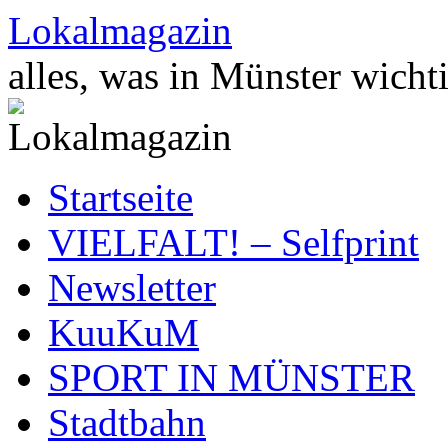
Zum
Lokalmagazin
Inhalt
springen
alles, was in Münster wichti
Startseite
VIELFALT! – Selfprint
Newsletter
KuuKuM
SPORT IN MÜNSTER
Stadtbahn