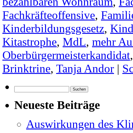
bezahlbaren Wohnraum
,
Fa
Fachkräfteoffensive
,
Famili
Kinderbildungsgesetz
,
Kind
Kitastrophe
,
MdL
,
mehr Au
Oberbürgermeisterkandidat
Brinktrine
,
Tanja Andor
|
Sc
Suchen
nach:
Neueste Beiträge
Auswirkungen des Kl