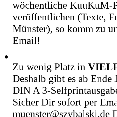
wöchentliche KuuKuM-PD
veröffentlichen (Texte, 
Münster), so komm zu un
Email!
Zu wenig Platz in
VIEL
Deshalb gibt es ab Ende J
DIN A 3-Selfprintausga
Sicher Dir sofort per Ema
muenster@szybalski.d