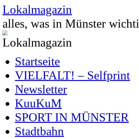
Zum
Lokalmagazin
Inhalt
springen
alles, was in Münster wichti
Startseite
VIELFALT! – Selfprint
Newsletter
KuuKuM
SPORT IN MÜNSTER
Stadtbahn