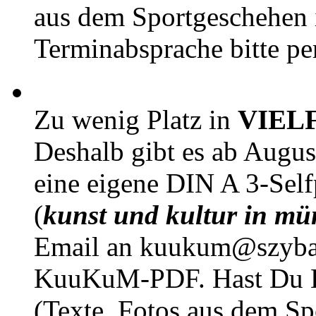
aus dem Sportgeschehen 
Terminabsprache bitte pe
Zu wenig Platz in
VIEL
Deshalb gibt es ab Augu
eine eigene DIN A 3-Sel
(
kunst und kultur in mü
Email an kuukum@szybal
KuuKuM-PDF. Hast Du Lus
(Texte, Fotos aus dem Sp