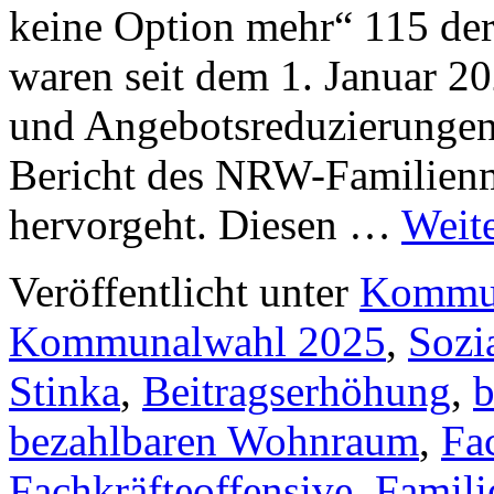
keine Option mehr“ 115 der
waren seit dem 1. Januar 2
und Angebotsreduzierungen 
Bericht des NRW-Familienm
hervorgeht. Diesen …
Weit
Veröffentlicht unter
Kommun
Kommunalwahl 2025
,
Sozi
Stinka
,
Beitragserhöhung
,
b
bezahlbaren Wohnraum
,
Fa
Fachkräfteoffensive
,
Famili