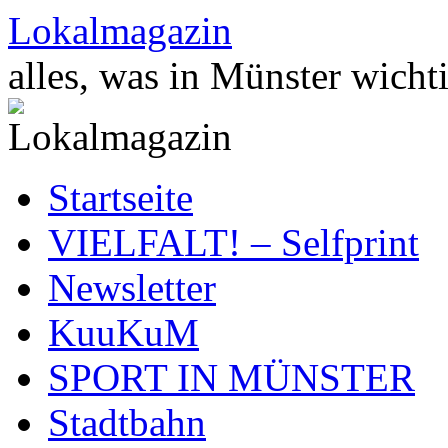
Zum
Lokalmagazin
Inhalt
springen
alles, was in Münster wichti
Startseite
VIELFALT! – Selfprint
Newsletter
KuuKuM
SPORT IN MÜNSTER
Stadtbahn