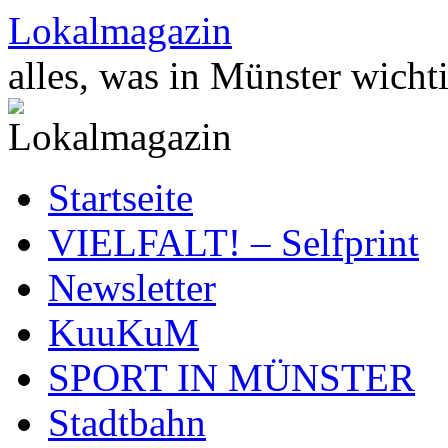
Zum
Lokalmagazin
Inhalt
springen
alles, was in Münster wichti
Startseite
VIELFALT! – Selfprint
Newsletter
KuuKuM
SPORT IN MÜNSTER
Stadtbahn