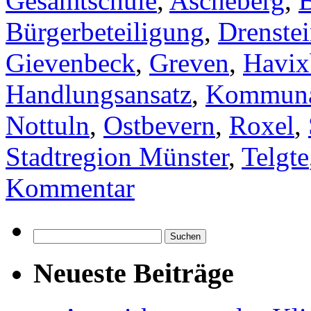
Gesamtschule
,
Ascheberg
,
B
Bürgerbeteiligung
,
Drenstei
Gievenbeck
,
Greven
,
Havix
Handlungsansatz
,
Kommunal
Nottuln
,
Ostbevern
,
Roxel
,
Stadtregion Münster
,
Telgte
Kommentar
Suchen
nach:
Neueste Beiträge