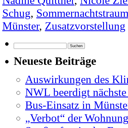
Nadine Quittner
,
Nicole Zie
Schug
,
Sommernachtstrau
Münster
,
Zusatzvorstellung
Suchen
nach:
Neueste Beiträge
Auswirkungen des Kl
NWL beerdigt nächste
Bus-Einsatz in Münste
„Verbot“ der Wohnung