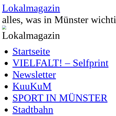
Zum
Lokalmagazin
Inhalt
springen
alles, was in Münster wichti
Startseite
VIELFALT! – Selfprint
Newsletter
KuuKuM
SPORT IN MÜNSTER
Stadtbahn