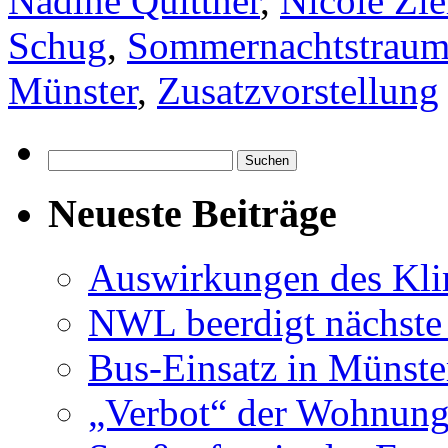
Nadine Quittner
,
Nicole Zie
Schug
,
Sommernachtstrau
Münster
,
Zusatzvorstellung
Suchen
nach:
Neueste Beiträge
Auswirkungen des Kl
NWL beerdigt nächste
Bus-Einsatz in Münste
„Verbot“ der Wohnung