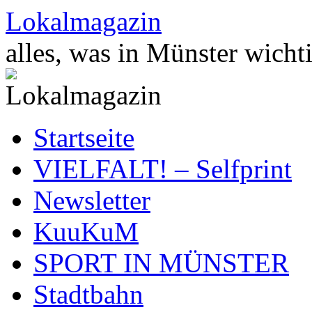
Zum
Lokalmagazin
Inhalt
springen
alles, was in Münster wichti
Startseite
VIELFALT! – Selfprint
Newsletter
KuuKuM
SPORT IN MÜNSTER
Stadtbahn