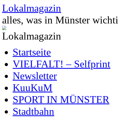
Zum
Lokalmagazin
Inhalt
springen
alles, was in Münster wichti
Startseite
VIELFALT! – Selfprint
Newsletter
KuuKuM
SPORT IN MÜNSTER
Stadtbahn