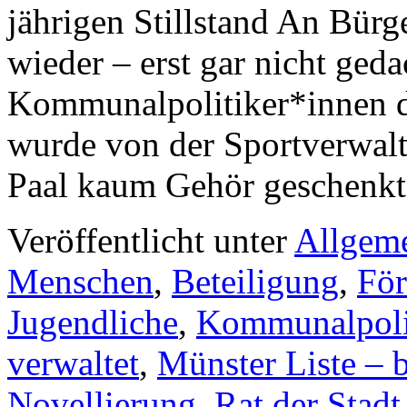
jährigen Stillstand An Bür
wieder – erst gar nicht geda
Kommunalpolitiker*innen d
wurde von der Sportverwalt
Paal kaum Gehör geschenk
Veröffentlicht unter
Allgem
Menschen
,
Beteiligung
,
För
Jugendliche
,
Kommunalpoli
verwaltet
,
Münster Liste – b
Novellierung
,
Rat der Stad