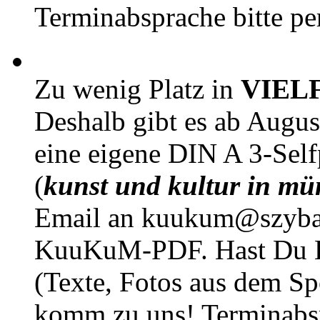
Terminabsprache bitte pe
Zu wenig Platz in
VIEL
Deshalb gibt es ab Augu
eine eigene DIN A 3-Sel
(
kunst und kultur in mü
Email an kuukum@szybal
KuuKuM-PDF. Hast Du Lus
(Texte, Fotos aus dem Sp
komm zu uns! Terminabsp