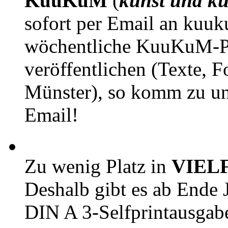
KuuKuM
(
kunst und ku
sofort per Email an kuu
wöchentliche KuuKuM-PD
veröffentlichen (Texte, 
Münster), so komm zu un
Email!
Zu wenig Platz in
VIEL
Deshalb gibt es ab Ende J
DIN A 3-Selfprintausga