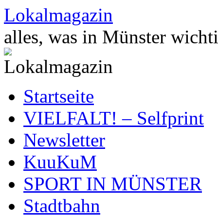
Zum
Lokalmagazin
Inhalt
springen
alles, was in Münster wichti
Startseite
VIELFALT! – Selfprint
Newsletter
KuuKuM
SPORT IN MÜNSTER
Stadtbahn