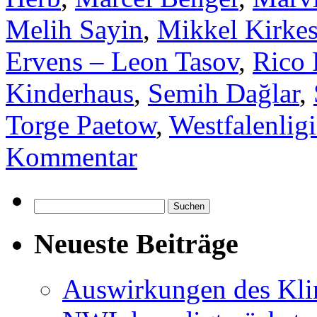
Melih Sayin
,
Mikkel Kirke
Ervens – Leon Tasov
,
Rico 
Kinderhaus
,
Semih Dağlar
,
Torge Paetow
,
Westfalenligi
Kommentar
Suchen
nach:
Neueste Beiträge
Auswirkungen des Kl