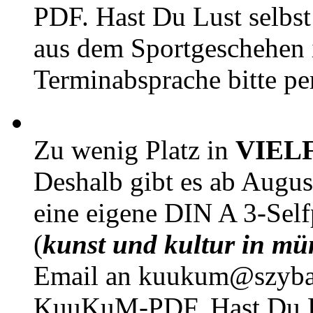
PDF. Hast Du Lust selbst 
aus dem Sportgeschehen 
Terminabsprache bitte pe
Zu wenig Platz in
VIEL
Deshalb gibt es ab Augu
eine eigene DIN A 3-Sel
(
kunst und kultur in mü
Email an kuukum@szybal
KuuKuM-PDF. Hast Du Lus