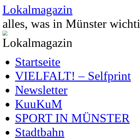
Zum
Lokalmagazin
Inhalt
springen
alles, was in Münster wichti
Startseite
VIELFALT! – Selfprint
Newsletter
KuuKuM
SPORT IN MÜNSTER
Stadtbahn