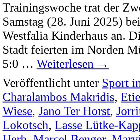
Trainingswoche trat der Zw
Samstag (28. Juni 2025) be
Westfalia Kinderhaus an. D
Stadt feierten im Norden M
5:0 …
Weiterlesen
→
Veröffentlicht unter
Sport i
Charalambos Makridis
,
Eti
Wiese
,
Jano Ter Horst
,
Jorr
Lokotsch
,
Lasse Lütke-Kap
Herb
,
Marcel Benger
,
Marv