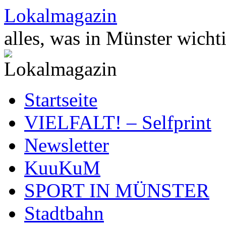
Zum
Lokalmagazin
Inhalt
springen
alles, was in Münster wichti
Startseite
VIELFALT! – Selfprint
Newsletter
KuuKuM
SPORT IN MÜNSTER
Stadtbahn