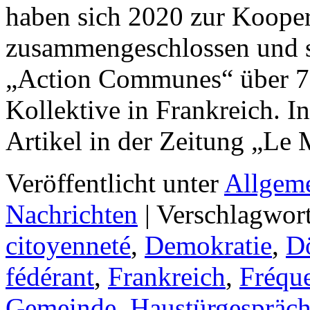
haben sich 2020 zur Koop
zusammengeschlossen und s
„Action Communes“ über 70
Kollektive in Frankreich. I
Artikel in der Zeitung „L
Veröffentlicht unter
Allgem
Nachrichten
|
Verschlagwort
citoyenneté
,
Demokratie
,
D
fédérant
,
Frankreich
,
Fréqu
Gemeinde
,
Haustürgespräc