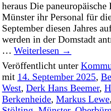
heraus Die paneuropäische P
Münster ihr Personal für 
September diesen Jahres auf
werden in der Domstadt ant
…
Weiterlesen
→
Veröffentlicht unter
Kommun
mit
14. September 2025
,
Be
West
,
Derk Hans Beemer
,
H
Berkenheide
,
Markus Lewe
Stölting
,
Münster
,
Oberbürg