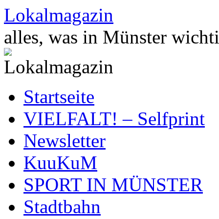
Zum
Lokalmagazin
Inhalt
springen
alles, was in Münster wichti
Startseite
VIELFALT! – Selfprint
Newsletter
KuuKuM
SPORT IN MÜNSTER
Stadtbahn