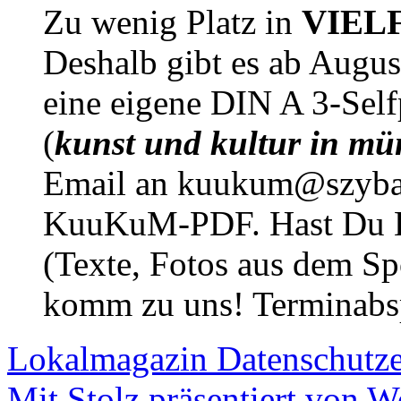
Zu wenig Platz in
VIEL
Deshalb gibt es ab Augu
eine eigene DIN A 3-Sel
(
kunst und kultur in mü
Email an kuukum@szybal
KuuKuM-PDF. Hast Du Lus
(Texte, Fotos aus dem Sp
komm zu uns! Terminabsp
Lokalmagazin
Datenschutz
Mit Stolz präsentiert von W