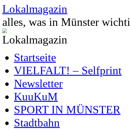
Zum
Lokalmagazin
Inhalt
springen
alles, was in Münster wichti
Startseite
VIELFALT! – Selfprint
Newsletter
KuuKuM
SPORT IN MÜNSTER
Stadtbahn