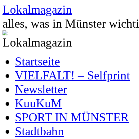
Zum
Lokalmagazin
Inhalt
springen
alles, was in Münster wichti
Startseite
VIELFALT! – Selfprint
Newsletter
KuuKuM
SPORT IN MÜNSTER
Stadtbahn