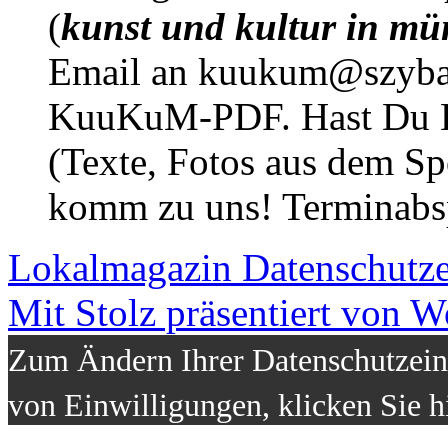
(
kunst und kultur in mü
Email an kuukum@szybal
KuuKuM-PDF. Hast Du Lus
(Texte, Fotos aus dem Sp
komm zu uns! Terminabsp
Lokalmagazin
Datenschutz
Mit Stolz präsentiert von W
Zum Ändern Ihrer Datenschutzeins
von Einwilligungen, klicken Sie h