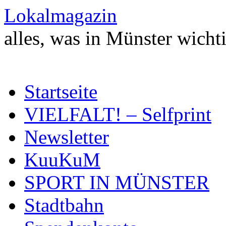
Zum
Lokalmagazin
Inhalt
springen
alles, was in Münster wichti
Startseite
VIELFALT! – Selfprint
Newsletter
KuuKuM
SPORT IN MÜNSTER
Stadtbahn