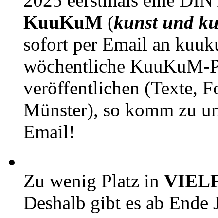
2025 eerstmals eine DIN
KuuKuM
(
kunst und ku
sofort per Email an kuu
wöchentliche KuuKuM-PD
veröffentlichen (Texte, 
Münster), so komm zu un
Email!
Zu wenig Platz in
VIEL
Deshalb gibt es ab Ende J