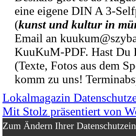
eine eigene DIN A 3-Sel
(
kunst und kultur in mü
Email an kuukum@szybal
KuuKuM-PDF. Hast Du Lus
(Texte, Fotos aus dem Sp
komm zu uns! Terminabsp
Lokalmagazin
Datenschutz
Mit Stolz präsentiert von W
Zum Ändern Ihrer Datenschutzeins