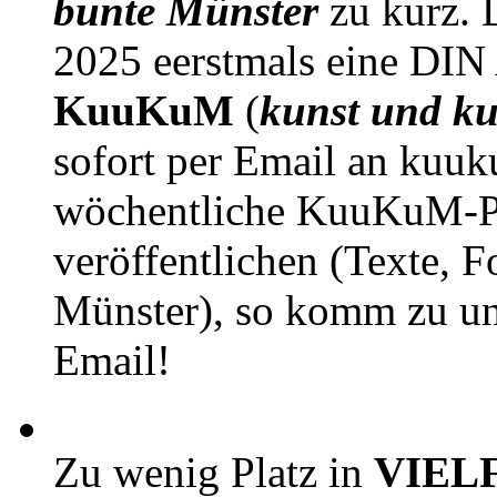
bunte Münster
zu kurz. D
2025 eerstmals eine DIN
KuuKuM
(
kunst und ku
sofort per Email an kuu
wöchentliche KuuKuM-PD
veröffentlichen (Texte, 
Münster), so komm zu un
Email!
Zu wenig Platz in
VIEL