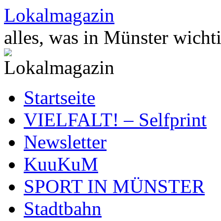
Zum
Lokalmagazin
Inhalt
springen
alles, was in Münster wichti
Startseite
VIELFALT! – Selfprint
Newsletter
KuuKuM
SPORT IN MÜNSTER
Stadtbahn