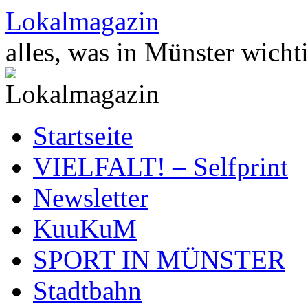
Zum
Lokalmagazin
Inhalt
springen
alles, was in Münster wichti
Startseite
VIELFALT! – Selfprint
Newsletter
KuuKuM
SPORT IN MÜNSTER
Stadtbahn