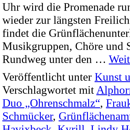
Uhr wird die Promenade ru
wieder zur längsten Freili
findet die Grünflächenunter
Musikgruppen, Chöre und S
Rundweg unter den …
Weit
Veröffentlicht unter
Kunst u
Verschlagwortet mit
Alphor
Duo „Ohrenschmalz“
,
Frau
Schmücker
,
Grünflächenam
Havixbeck
,
Kyrill
,
Lindy H