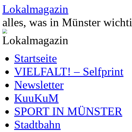
Zum
Lokalmagazin
Inhalt
springen
alles, was in Münster wichti
Startseite
VIELFALT! – Selfprint
Newsletter
KuuKuM
SPORT IN MÜNSTER
Stadtbahn