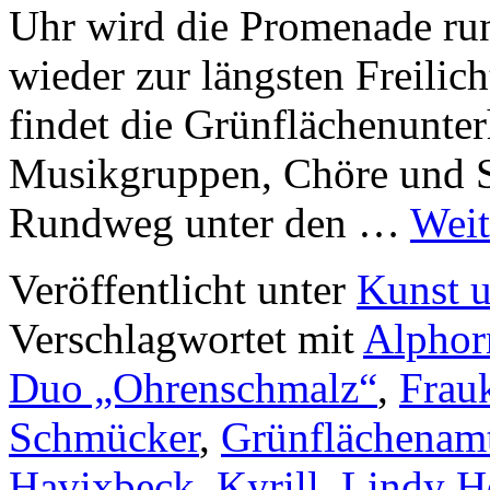
Uhr wird die Promenade ru
wieder zur längsten Freili
findet die Grünflächenunter
Musikgruppen, Chöre und S
Rundweg unter den …
Weit
Veröffentlicht unter
Kunst u
Verschlagwortet mit
Alphor
Duo „Ohrenschmalz“
,
Frau
Schmücker
,
Grünflächenam
Havixbeck
,
Kyrill
,
Lindy H