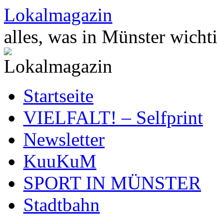
Zum
Lokalmagazin
Inhalt
springen
alles, was in Münster wichti
Startseite
VIELFALT! – Selfprint
Newsletter
KuuKuM
SPORT IN MÜNSTER
Stadtbahn