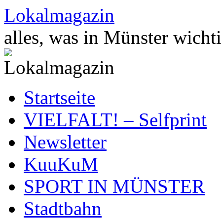
Zum
Lokalmagazin
Inhalt
springen
alles, was in Münster wichti
Startseite
VIELFALT! – Selfprint
Newsletter
KuuKuM
SPORT IN MÜNSTER
Stadtbahn