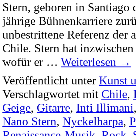
Stern, geboren in Santiago 
jährige Bühnenkarriere zurü
unbestrittene Referenz der
Chile. Stern hat inzwischen
wofür er …
Weiterlesen
→
Veröffentlicht unter
Kunst u
Verschlagwortet mit
Chile
,
Geige
,
Gitarre
,
Inti Illimani
Nano Stern
,
Nyckelharpa
,
P
Renaissance-Musik
,
Rock
,