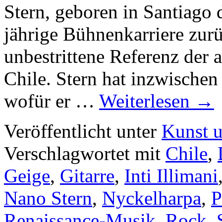
Stern, geboren in Santiago 
jährige Bühnenkarriere zurü
unbestrittene Referenz der
Chile. Stern hat inzwischen
wofür er …
Weiterlesen
→
Veröffentlicht unter
Kunst u
Verschlagwortet mit
Chile
,
Geige
,
Gitarre
,
Inti Illimani
Nano Stern
,
Nyckelharpa
,
P
Renaissance-Musik
,
Rock
,