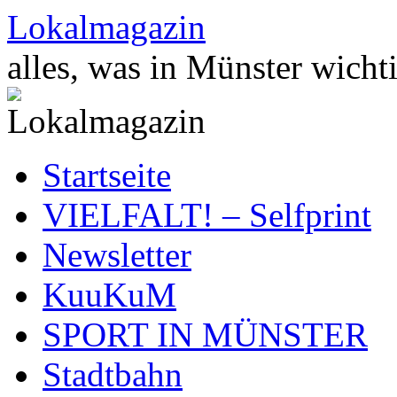
Zum
Lokalmagazin
Inhalt
springen
alles, was in Münster wichti
Startseite
VIELFALT! – Selfprint
Newsletter
KuuKuM
SPORT IN MÜNSTER
Stadtbahn