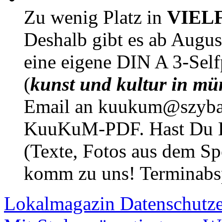
Zu wenig Platz in
VIEL
Deshalb gibt es ab Augu
eine eigene DIN A 3-Sel
(
kunst und kultur in mü
Email an kuukum@szybal
KuuKuM-PDF. Hast Du Lus
(Texte, Fotos aus dem Sp
komm zu uns! Terminabsp
Lokalmagazin
Datenschutz