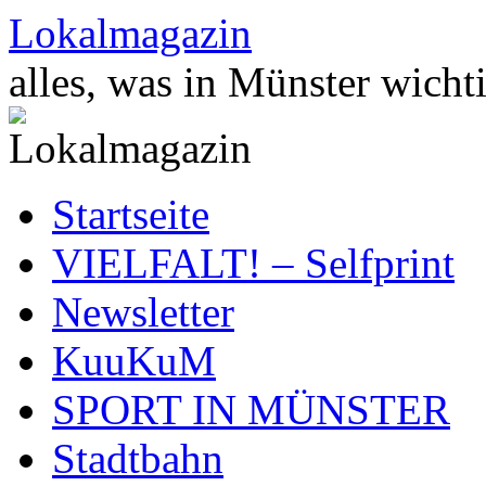
Zum
Lokalmagazin
Inhalt
springen
alles, was in Münster wichti
Startseite
VIELFALT! – Selfprint
Newsletter
KuuKuM
SPORT IN MÜNSTER
Stadtbahn