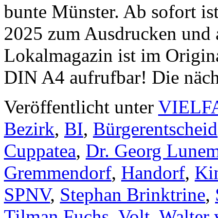
bunte Münster. Ab sofort is
2025 zum Ausdrucken und au
Lokalmagazin ist im Origin
DIN A4 aufrufbar! Die näc
Veröffentlicht unter
VIELF
Bezirk
,
BI
,
Bürgerentscheid
Cuppatea
,
Dr. Georg Lune
Gremmendorf
,
Handorf
,
Ki
SPNV
,
Stephan Brinktrine
,
Tilman Fuchs
,
Volt
,
Walter