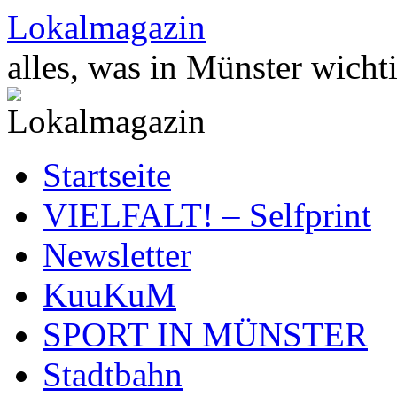
Zum
Lokalmagazin
Inhalt
springen
alles, was in Münster wichti
Startseite
VIELFALT! – Selfprint
Newsletter
KuuKuM
SPORT IN MÜNSTER
Stadtbahn