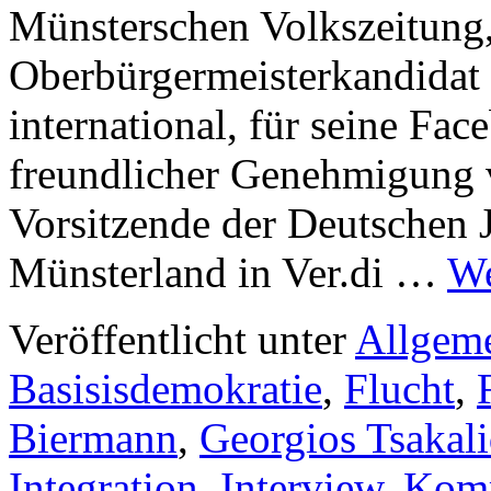
Münsterschen Volkszeitung, 
Oberbürgermeisterkandidat 
international, für seine Fa
freundlicher Genehmigung 
Vorsitzende der Deutschen 
Münsterland in Ver.di …
We
Veröffentlicht unter
Allgem
Basisisdemokratie
,
Flucht
,
Biermann
,
Georgios Tsakali
Integration
,
Interview
,
Kom