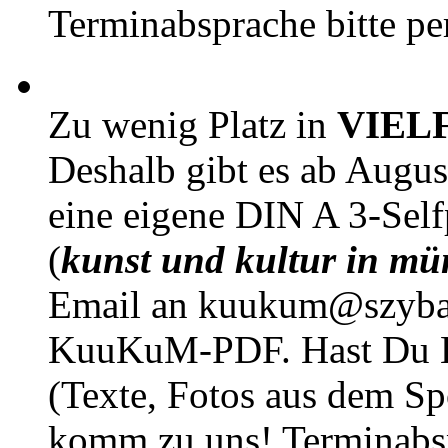
Terminabsprache bitte pe
Zu wenig Platz in
VIEL
Deshalb gibt es ab Augu
eine eigene DIN A 3-Sel
(
kunst und kultur in mü
Email an kuukum@szybal
KuuKuM-PDF. Hast Du Lus
(Texte, Fotos aus dem Sp
komm zu uns! Terminabsp