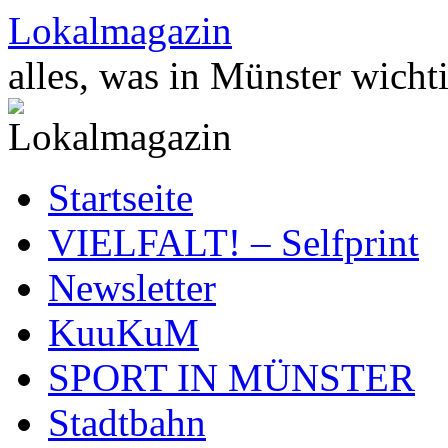
Zum
Lokalmagazin
Inhalt
springen
alles, was in Münster wichti
Startseite
VIELFALT! – Selfprint
Newsletter
KuuKuM
SPORT IN MÜNSTER
Stadtbahn