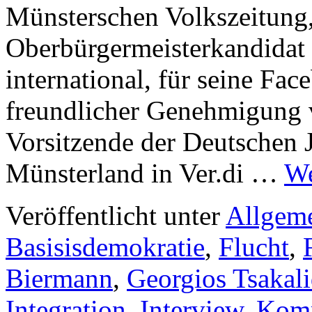
Münsterschen Volkszeitung, 
Oberbürgermeisterkandidat 
international, für seine Fa
freundlicher Genehmigung 
Vorsitzende der Deutschen 
Münsterland in Ver.di …
We
Veröffentlicht unter
Allgem
Basisisdemokratie
,
Flucht
,
Biermann
,
Georgios Tsakali
Integration
,
Interview
,
Kom