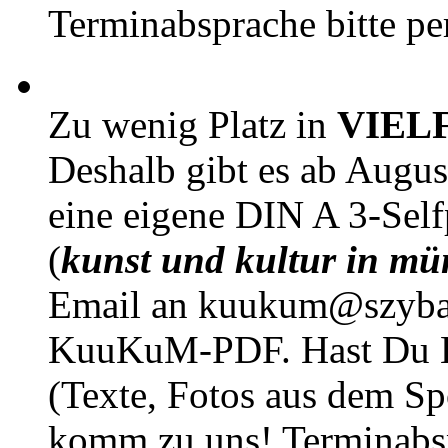
Terminabsprache bitte pe
Zu wenig Platz in
VIEL
Deshalb gibt es ab Augu
eine eigene DIN A 3-Sel
(
kunst und kultur in mü
Email an kuukum@szybal
KuuKuM-PDF. Hast Du Lus
(Texte, Fotos aus dem Sp
komm zu uns! Terminabsp