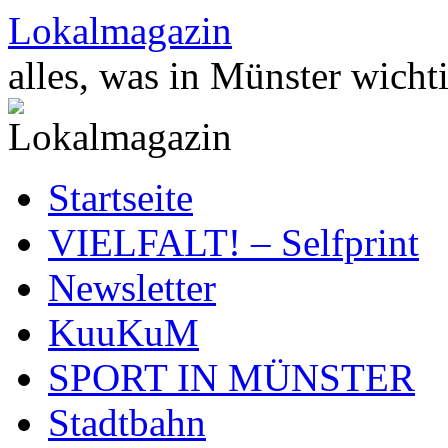
Zum
Lokalmagazin
Inhalt
springen
alles, was in Münster wichti
Startseite
VIELFALT! – Selfprint
Newsletter
KuuKuM
SPORT IN MÜNSTER
Stadtbahn