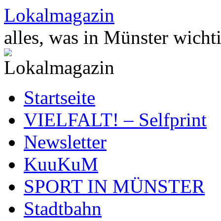
Zum
Lokalmagazin
Inhalt
springen
alles, was in Münster wichti
Startseite
VIELFALT! – Selfprint
Newsletter
KuuKuM
SPORT IN MÜNSTER
Stadtbahn