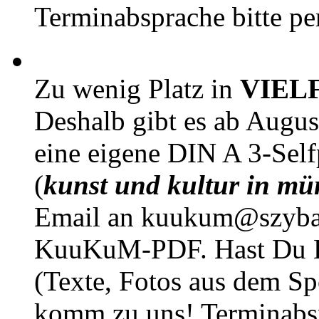
Terminabsprache bitte pe
Zu wenig Platz in
VIEL
Deshalb gibt es ab Augu
eine eigene DIN A 3-Sel
(
kunst und kultur in mü
Email an kuukum@szybal
KuuKuM-PDF. Hast Du Lus
(Texte, Fotos aus dem Sp
komm zu uns! Terminabsp