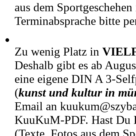
aus dem Sportgeschehen 
Terminabsprache bitte pe
Zu wenig Platz in
VIEL
Deshalb gibt es ab Augu
eine eigene DIN A 3-Sel
(
kunst und kultur in mü
Email an kuukum@szybal
KuuKuM-PDF. Hast Du Lus
(Texte, Fotos aus dem Sp