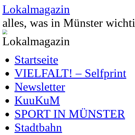
Zum
Lokalmagazin
Inhalt
springen
alles, was in Münster wichti
Startseite
VIELFALT! – Selfprint
Newsletter
KuuKuM
SPORT IN MÜNSTER
Stadtbahn