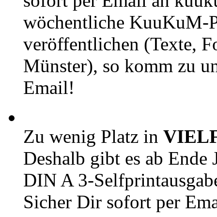
sofort per Email an kuu
wöchentliche KuuKuM-PD
veröffentlichen (Texte, 
Münster), so komm zu un
Email!
Zu wenig Platz in
VIEL
Deshalb gibt es ab Ende J
DIN A 3-Selfprintausga
Sicher Dir sofort per Ema