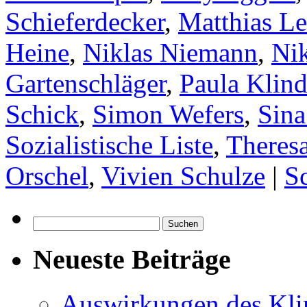
Schieferdecker
,
Matthias L
Heine
,
Niklas Niemann
,
Ni
Gartenschläger
,
Paula Klind
Schick
,
Simon Wefers
,
Sina
Sozialistische Liste
,
Theres
Orschel
,
Vivien Schulze
|
S
Suchen
nach:
Neueste Beiträge
Auswirkungen des Kl