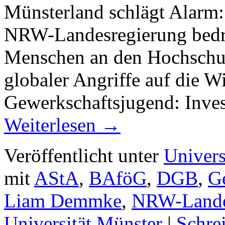
Münsterland schlägt Alarm:
NRW-Landesregierung bedr
Menschen an den Hochschul
globaler Angriffe auf die Wi
Gewerkschaftsjugend: Invest
Weiterlesen
→
Veröffentlicht unter
Univers
mit
AStA
,
BAföG
,
DGB
,
G
Liam Demmke
,
NRW-Lande
Universität Münster
|
Schre