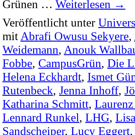
Grünen …
Weiterlesen
→
Veröffentlicht unter
Univers
mit
Abrafi Owusu Sekyere
,
Weidemann
,
Anouk Wallb
Fobbe
,
CampusGrün
,
Die L
Helena Eckhardt
,
Ismet Gü
Rutenbeck
,
Jenna Inhoff
,
Jö
Katharina Schmitt
,
Laurenz
Lennard Runkel
,
LHG
,
Lis
Sandscheiper
,
Lucy Eggert