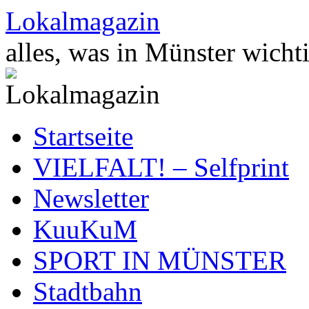
Zum
Lokalmagazin
Inhalt
springen
alles, was in Münster wichti
Startseite
VIELFALT! – Selfprint
Newsletter
KuuKuM
SPORT IN MÜNSTER
Stadtbahn