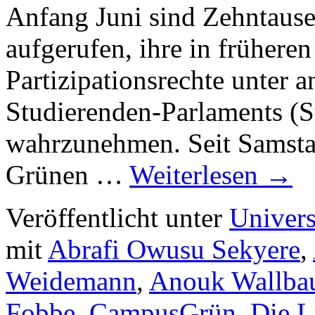
Anfang Juni sind Zehntaus
aufgerufen, ihre in frühere
Partizipationsrechte unter 
Studierenden-Parlaments (S
wahrzunehmen. Seit Samstag
Grünen …
Weiterlesen
→
Veröffentlicht unter
Univers
mit
Abrafi Owusu Sekyere
,
Weidemann
,
Anouk Wallb
Fobbe
,
CampusGrün
,
Die L