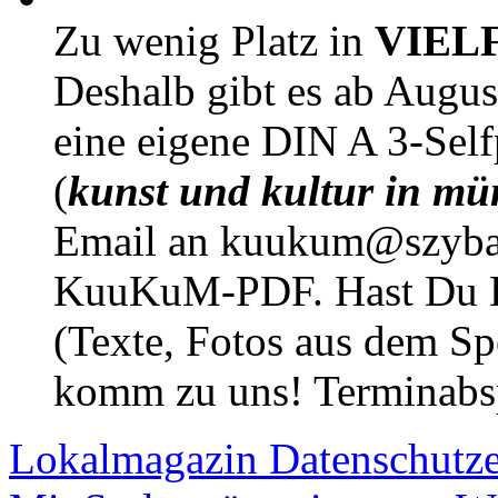
Zu wenig Platz in
VIEL
Deshalb gibt es ab Augu
eine eigene DIN A 3-Sel
(
kunst und kultur in mü
Email an kuukum@szybal
KuuKuM-PDF. Hast Du Lus
(Texte, Fotos aus dem Sp
komm zu uns! Terminabsp
Lokalmagazin
Datenschutz