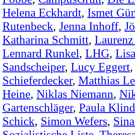
Helena Eckhardt
,
Ismet Gü
Rutenbeck
,
Jenna Inhoff
,
Jö
Katharina Schmitt
,
Laurenz
Lennard Runkel
,
LHG
,
Lis
Sandscheiper
,
Lucy Eggert
Schieferdecker
,
Matthias L
Heine
,
Niklas Niemann
,
Ni
Gartenschläger
,
Paula Klind
Schick
,
Simon Wefers
,
Sina
Sozialistische Liste
,
Theres