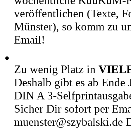
wöchentliche KuuKuM-PD
veröffentlichen (Texte, 
Münster), so komm zu un
Email!
Zu wenig Platz in
VIEL
Deshalb gibt es ab Ende J
DIN A 3-Selfprintausga
Sicher Dir sofort per Ema
muenster@szybalski.d