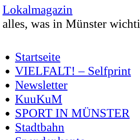
Zum
Lokalmagazin
Inhalt
springen
alles, was in Münster wichti
Startseite
VIELFALT! – Selfprint
Newsletter
KuuKuM
SPORT IN MÜNSTER
Stadtbahn