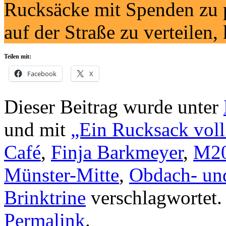
Rucksäcke mit Spenden zu 
auf der Straße zu verteilen
Teilen mit:
Facebook
X
Dieser Beitrag wurde unter
und mit
„Ein Rucksack vol
Café
,
Finja Barkmeyer
,
M2
Münster-Mitte
,
Obdach- un
Brinktrine
verschlagwortet. 
Permalink
.