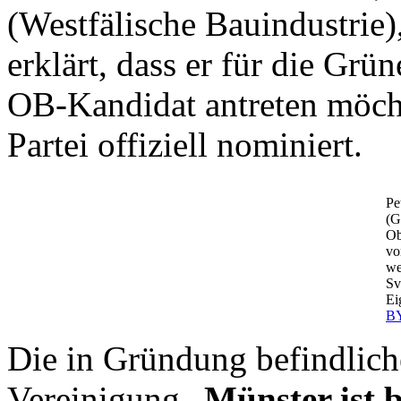
(Westfälische Bauindustrie
erklärt, dass er für die Gr
OB-Kandidat antreten möchte
Partei offiziell nominiert.
Pe
(G
Ob
vo
we
Sv
Ei
BY
Die in Gründung befindli
Vereinigung „
Münster ist 