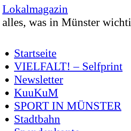
Zum
Lokalmagazin
Inhalt
springen
alles, was in Münster wichti
Startseite
VIELFALT! – Selfprint
Newsletter
KuuKuM
SPORT IN MÜNSTER
Stadtbahn