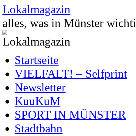
Zum
Lokalmagazin
Inhalt
springen
alles, was in Münster wichti
Startseite
VIELFALT! – Selfprint
Newsletter
KuuKuM
SPORT IN MÜNSTER
Stadtbahn