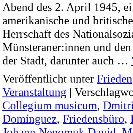
Abend des 2. April 1945, e
amerikanische und britisch
Herrschaft des Nationalsozi
Münsteraner:innen und den
der Stadt, darunter auch …
Veröffentlicht unter
Frieden
Veranstaltung
|
Verschlagwo
Collegium musicum
,
Dmitr
Domínguez
,
Friedensbüro
,
Johann Nepomuk David
,
Mü