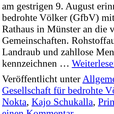
am gestrigen 9. August erinn
bedrohte Völker (GfbV) mi
Rathaus in Münster an die v
Gemeinschaften. Rohstoffa
Landraub und zahllose Men
kennzeichnen …
Weiterles
Veröffentlicht unter
Allgem
Gesellschaft für bedrohte V
Nokta
,
Kajo Schukalla
,
Pri
einen Kommentar