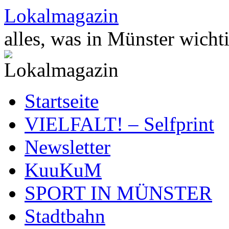
Zum
Lokalmagazin
Inhalt
springen
alles, was in Münster wichti
Startseite
VIELFALT! – Selfprint
Newsletter
KuuKuM
SPORT IN MÜNSTER
Stadtbahn