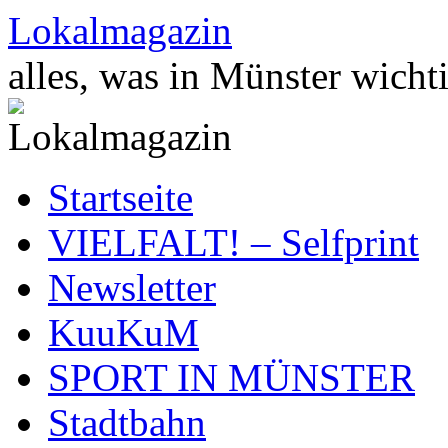
Zum
Lokalmagazin
Inhalt
springen
alles, was in Münster wichti
Startseite
VIELFALT! – Selfprint
Newsletter
KuuKuM
SPORT IN MÜNSTER
Stadtbahn