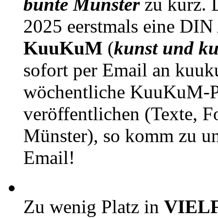
bunte Münster
zu kurz. D
2025 eerstmals eine DIN
KuuKuM
(
kunst und ku
sofort per Email an kuu
wöchentliche KuuKuM-PD
veröffentlichen (Texte, 
Münster), so komm zu un
Email!
Zu wenig Platz in
VIEL