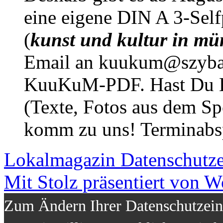
eine eigene DIN A 3-Sel
(
kunst und kultur in mü
Email an kuukum@szybal
KuuKuM-PDF. Hast Du Lus
(Texte, Fotos aus dem Sp
komm zu uns! Terminabsp
Lokalmagazin
Datenschutz
Mit Stolz präsentiert von W
Zum Ändern Ihrer Datenschutzeins