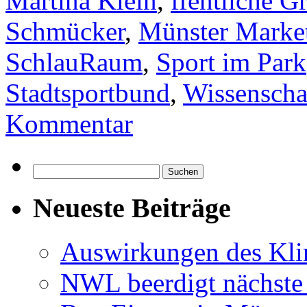
Martina Klein
,
ffentliche G
Schmücker
,
Münster Marke
SchlauRaum
,
Sport im Park
Stadtsportbund
,
Wissenschaf
Kommentar
Suchen
nach:
Neueste Beiträge
Auswirkungen des Kl
NWL beerdigt nächste