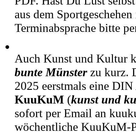
PDF. Hast Du Lust selbst 
aus dem Sportgeschehen 
Terminabsprache bitte pe
Auch Kunst und Kultur 
bunte Münster
zu kurz. D
2025 eerstmals eine DIN
KuuKuM
(
kunst und ku
sofort per Email an kuu
wöchentliche KuuKuM-PD