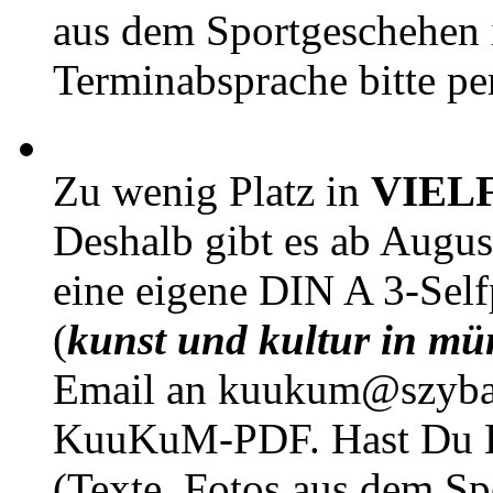
aus dem Sportgeschehen 
Terminabsprache bitte pe
Zu wenig Platz in
VIEL
Deshalb gibt es ab Augu
eine eigene DIN A 3-Sel
(
kunst und kultur in mü
Email an kuukum@szybal
KuuKuM-PDF. Hast Du Lus
(Texte, Fotos aus dem Sp