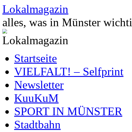
Zum
Lokalmagazin
Inhalt
springen
alles, was in Münster wichti
Startseite
VIELFALT! – Selfprint
Newsletter
KuuKuM
SPORT IN MÜNSTER
Stadtbahn