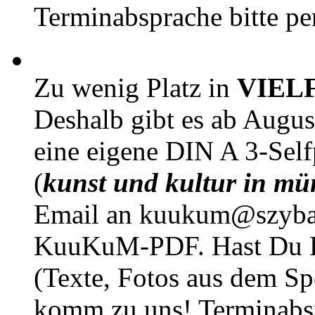
Terminabsprache bitte pe
Zu wenig Platz in
VIEL
Deshalb gibt es ab Augu
eine eigene DIN A 3-Sel
(
kunst und kultur in mü
Email an kuukum@szybal
KuuKuM-PDF. Hast Du Lus
(Texte, Fotos aus dem Sp
komm zu uns! Terminabsp