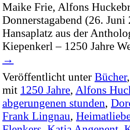
Maike Frie, Alfons Huckeb
Donnerstagabend (26. Juni 2
Hansaplatz aus der Antholo
Kiepenkerl – 1250 Jahre W
→
Veröffentlicht unter
Bücher
mit
1250 Jahre
,
Alfons Huc
abgerungenen stunden
,
Dor
Frank Lingnau
,
Heimatlieb
Flenkers
,
Katja Angenent
,
K