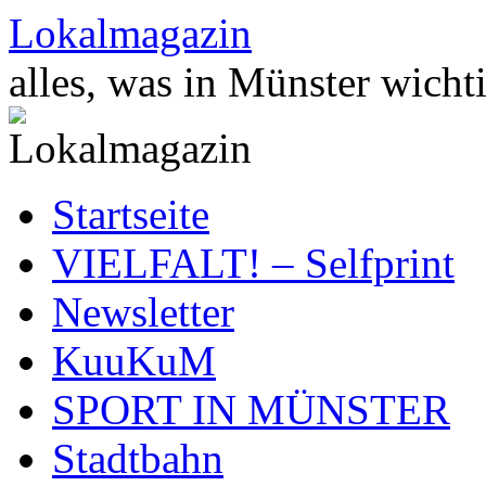
Zum
Lokalmagazin
Inhalt
springen
alles, was in Münster wichti
Startseite
VIELFALT! – Selfprint
Newsletter
KuuKuM
SPORT IN MÜNSTER
Stadtbahn