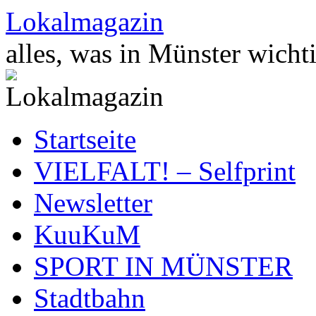
Zum
Lokalmagazin
Inhalt
springen
alles, was in Münster wichti
Startseite
VIELFALT! – Selfprint
Newsletter
KuuKuM
SPORT IN MÜNSTER
Stadtbahn