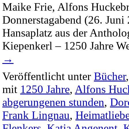
Maike Frie, Alfons Huckeb
Donnerstagabend (26. Juni 2
Hansaplatz aus der Antholo
Kiepenkerl – 1250 Jahre W
→
Veröffentlicht unter
Bücher
mit
1250 Jahre
,
Alfons Huc
abgerungenen stunden
,
Dor
Frank Lingnau
,
Heimatlieb
Flenkers
,
Katja Angenent
,
K