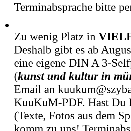
Terminabsprache bitte pe
Zu wenig Platz in
VIEL
Deshalb gibt es ab Augu
eine eigene DIN A 3-Sel
(
kunst und kultur in mü
Email an kuukum@szybal
KuuKuM-PDF. Hast Du Lus
(Texte, Fotos aus dem Sp
komm zu uns! Terminabsp